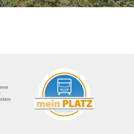
ueme
t
ystem