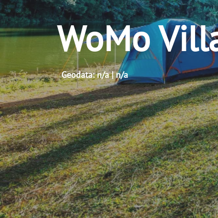
WoMo Vill
Geodata: n/a | n/a