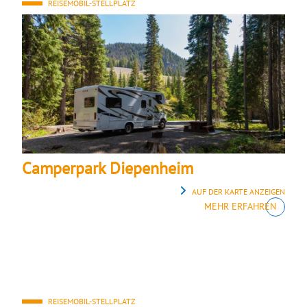
REISEMOBIL-STELLPLATZ
Camperpark Diepenheim
AUF DER KARTE ANZEIGEN
MEHR ERFAHREN
REISEMOBIL-STELLPLATZ