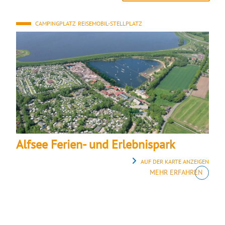
CAMPINGPLATZ
REISEMOBIL-STELLPLATZ
Alfsee Ferien- und Erlebnispark
AUF DER KARTE ANZEIGEN
MEHR ERFAHREN