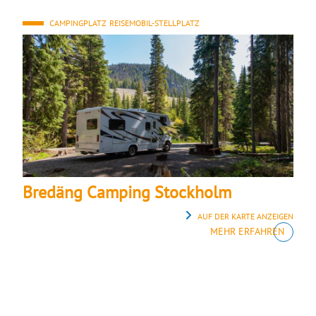
CAMPINGPLATZ
REISEMOBIL-STELLPLATZ
Bredäng Camping Stockholm
AUF DER KARTE ANZEIGEN
MEHR ERFAHREN