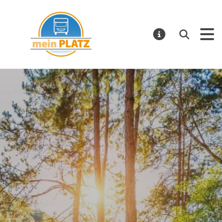
mein PLATZ
Suchen
MELDUNGE