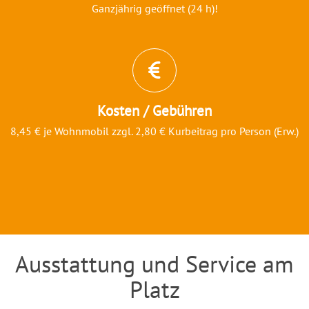
Ganzjährig geöffnet (24 h)!
Kosten / Gebühren
8,45 € je Wohnmobil zzgl. 2,80 € Kurbeitrag pro Person (Erw.)
Ausstattung und Service am
Einleitung
Platz