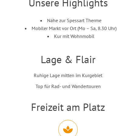
Unsere Highlights
Inhalt
Nähe zur Spessart Therme
Mobiler Markt vor Ort (Mo – Sa, 8.30 Uhr)
Kur mit Wohnmobil
Lage & Flair
Einleitung
Inhalt
Ruhige Lage mitten im Kurgebiet
Top für Rad- und Wandertouren
Freizeit am Platz
Einleitung
Abschnitt für Icons und Features