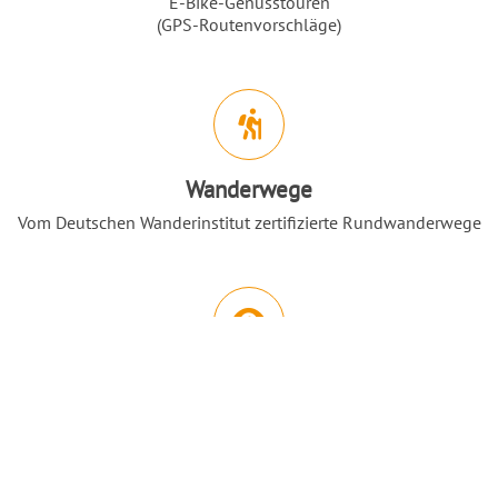
E-Bike-Genusstouren
(GPS-Routenvorschläge)
Wanderwege
Vom Deutschen Wanderinstitut zertifizierte Rundwanderwege
Nach O
Sehenswürdigkeiten
Erlebenswertes:
Minigolf (50 m)
Fitness-Parcours im Kurpark (50 m)