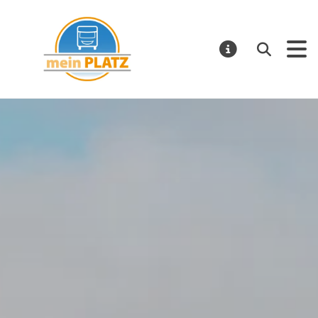
mein PLATZ
Suchen
MELDUNGE