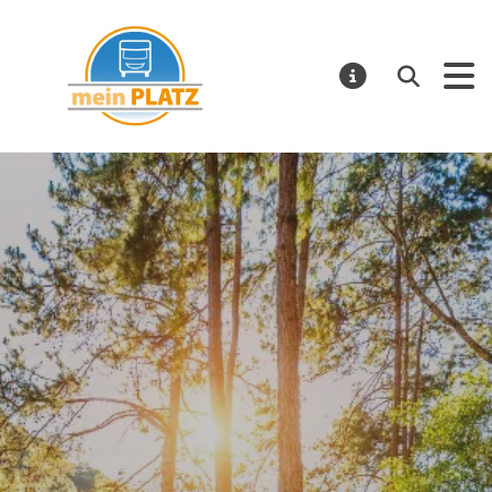
mein PLATZ
Suchen
MELDUNGE