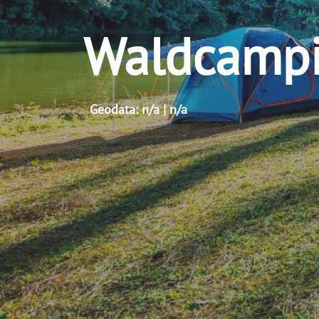
Waldcampi
Geodata: n/a | n/a