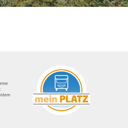
ueme
t
ystem