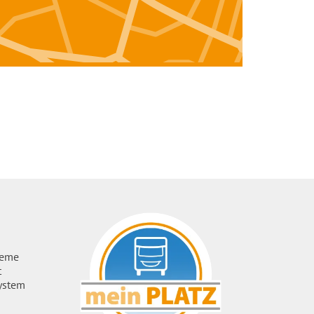
ueme
t
ystem