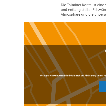
Einleitung
Die Tolminer Korita ist ein
und entlang steiler Felswä
Atmosphäre und die unberüh
Inhalt
Wichtiger Hinweis:
Wenn der Inhalt nach der Aktivierung immer noch 