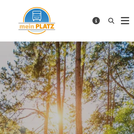
mein PLATZ
Suchen
MELDUNGE