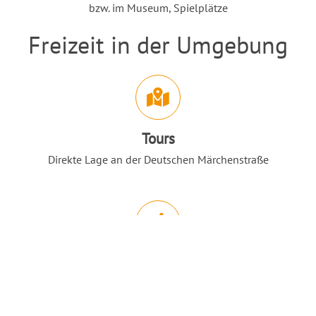
bzw. im Museum, Spielplätze
Freizeit in der Umgebung
Einleitung
Abschnitt für Icons und Features
Tours
Direkte Lage an der Deutschen Märchenstraße
Nach O
Radwege
Radfernweg R 3, Mittelalter-Radroute, Bahnradweg,
Vulkanradweg, Südbahnradweg