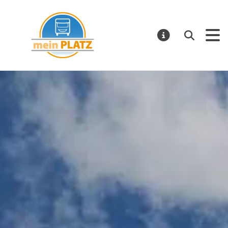
mein PLATZ
Suchen
MELDUNGE