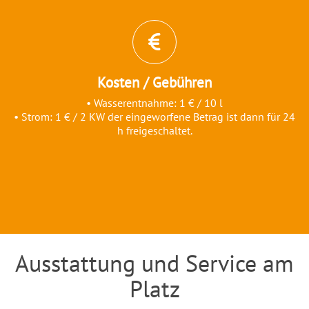
Kosten / Gebühren
• Wasserentnahme: 1 € / 10 l
• Strom: 1 € / 2 KW der eingeworfene Betrag ist dann für 24
h freigeschaltet.
Ausstattung und Service am
Einleitung
Platz