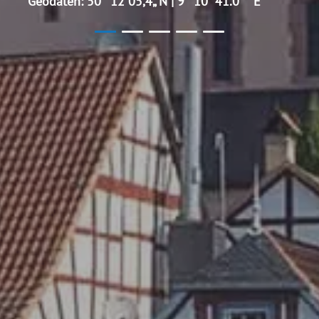
Geodaten: 50° 12`05,4„ N | 9° 10´ 41.0 ´´ E