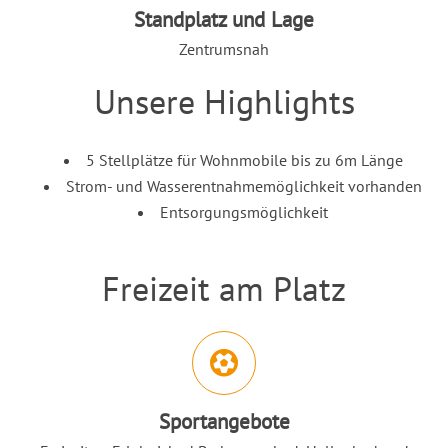
Standplatz und Lage
Zentrumsnah
Unsere Highlights
Einleitung
Inhalt
5 Stellplätze für Wohnmobile bis zu 6m Länge
Strom- und Wasserentnahmemöglichkeit vorhanden
Entsorgungsmöglichkeit
Freizeit am Platz
Einleitung
Abschnitt für Icons und Features
Sportangebote