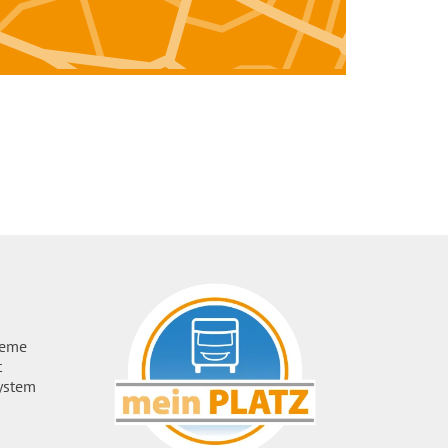
ueme
t
ystem