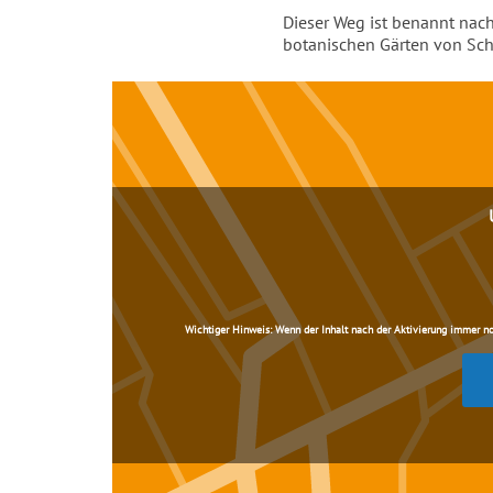
Einleitung
Dieser Weg ist benannt nach
botanischen Gärten von Schl
Inhalt
Wichtiger Hinweis:
Wenn der Inhalt nach der Aktivierung immer noch 