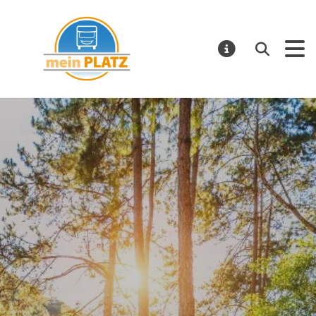
mein PLATZ
Suchen
MELDUNGE