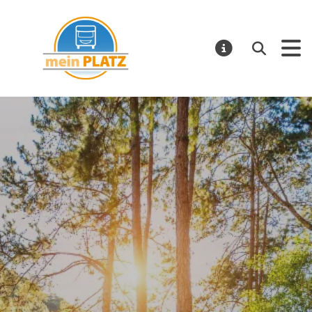
mein PLATZ
Suchen
MELDUNGE