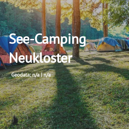
See-Camping
Neukloster
Geodata: n/a | n/a