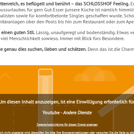
acettenreich, es beflügelt und berührt – das SCHLOSSHOF Feeling.
En
nussurlauber, für gern Gut-Esser (unsere Küche ist nämlich himmlis
alisten sowie für komfortbetonte Singles geschaffen wurde. Schön
nitäranlagen über den Pools bis hin zum Restaurant oder zum Aperi
 einen guten Stil.
Lässig, unaufgeregt und bodenständig. Etwas verr
viel Menschlichkeit sowieso. Immer mit Blick fürs Besondere.
e genau dies suchen, lieben und schätzen.
Denn das ist die Cha
Um diesen Inhalt anzuzeigen, ist eine Einwilligung erforderlich für
Youtube
-
Andere Dienste
Datenschutzrichtlinie für diesen Dienst anzeigen
nicht angezeigt wird, überprüfen Sie bitte Ihre Browsereinstellungen oder versuchen Sie, die Seite zu aktua