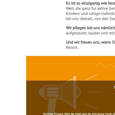
Einleitung
Es ist so einzigartig wie f
Welt, die ganz für aktive Ge
Kindern und ruhige Individu
bei uns überall, von den Sa
Wir pflegen bei uns nämlich
aufgeräumt, sauber und mit 
Und wir freuen uns, wenn Si
Resort.
Inhalt
Wichtiger Hinweis:
Wenn der Inhalt nach der Aktivierung immer noch 