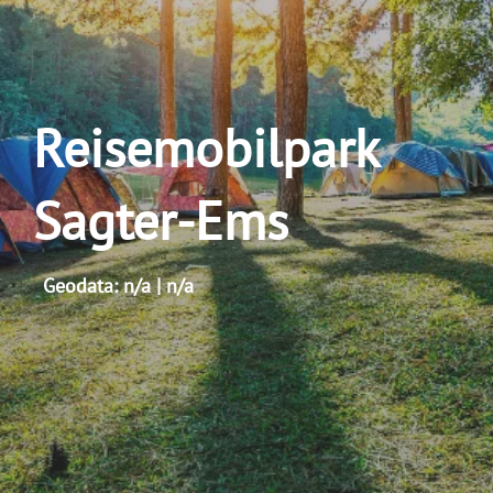
Reisemobilpark
Sagter-Ems
Geodata: n/a | n/a