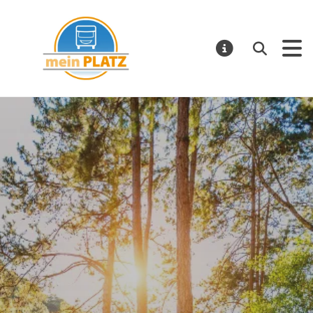
mein PLATZ
Suchen
MELDUNGE