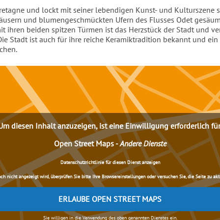
retagne und lockt mit seiner lebendigen Kunst- und Kulturszene s
häusern und blumengeschmückten Ufern des Flusses Odet gesäumt
it ihren beiden spitzen Türmen ist das Herzstück der Stadt und v
e Stadt ist auch für ihre reiche Keramiktradition bekannt und ein 
chen.
Um diesen Inhalt anzuzeigen, ist eine Einwilligung erforderlich für
Open Street Maps
-
Andere Dienste
Datenschutzrichtlinie für diesen Dienst anzeigen
nicht angezeigt wird, überprüfen Sie bitte Ihre Browsereinstellungen oder versuchen Sie, die Seite zu aktua
ERLAUBE OPEN STREET MAPS
Sie willigen in die Verwendung des oben genannten Dienstes ein.