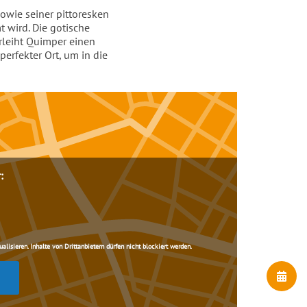
owie seiner pittoresken
 wird. Die gotische
erleiht Quimper einen
perfekter Ort, um in die
:
lisieren. Inhalte von Drittanbietern dürfen nicht blockiert werden.