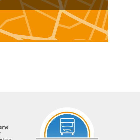
ueme
t
ystem