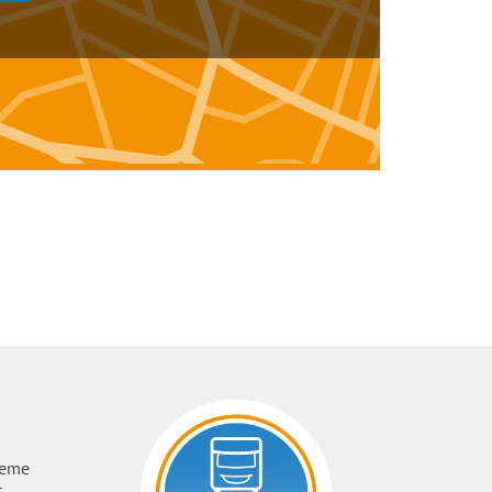
ueme
t