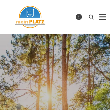
mein PLATZ
Suchen
MELDUNGE