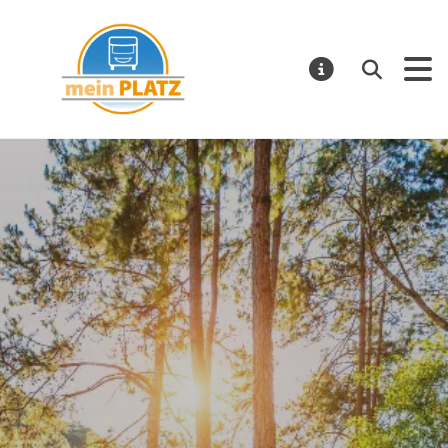
mein PLATZ
Suchen
MELDUNGE