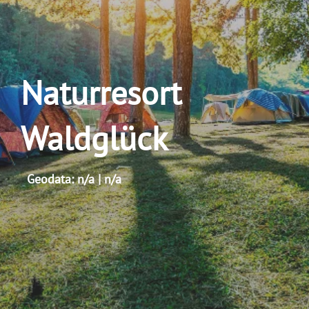
Naturresort
Waldglück
Geodata: n/a | n/a