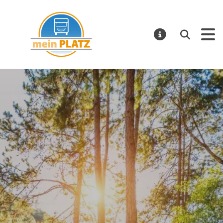
mein PLATZ
Suchen
MELDUNGE