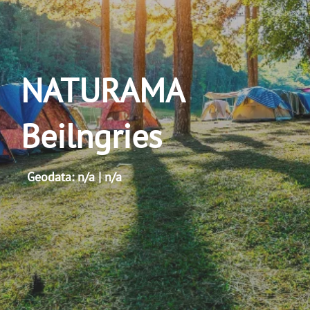
NATURAMA
Beilngries
Geodata: n/a | n/a