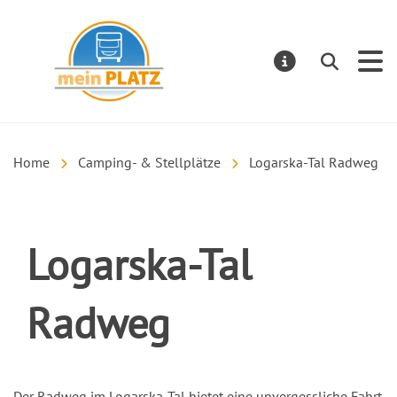
mein PLATZ
Suchen
MELDUNGE
Home
Camping- & Stellplätze
Logarska-Tal Radweg
Logarska-Tal
Radweg
Einleitung
Der Radweg im Logarska-Tal bietet eine unvergessliche Fahrt