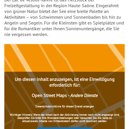
Freizeitgestaltung in der Region Haute-Saône. Eingerahmt
von grüner Natur bietet der See eine breite Palette an
Aktivitäten – von Schwimmen und Sonnenbaden bis hin zu
Angeln und Segeln. Für die Kleinsten gibt es Spielplätze und
für die Romantiker unter Ihnen Sonnenuntergänge, die Sie
nie vergessen werden.
Inhalt
Um diesen Inhalt anzuzeigen, ist eine Einwilligung
erforderlich für:
Open Street Maps
-
Andere Dienste
Datenschutzrichtlinie für diesen Dienst anzeigen
Wichtiger Hinweis:
Wenn der Inhalt nach der Aktivierung immer noch nicht angezeigt wird,
überprüfen Sie bitte Ihre Browsereinstellungen oder versuchen Sie, die Seite zu
aktualisieren. Inhalte von Drittanbietern dürfen nicht blockiert werden.