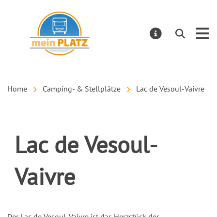
mein PLATZ
Suchen
MELDUNGE
Home
Camping- & Stellplätze
Lac de Vesoul-Vaivre
Lac de Vesoul-
Vaivre
Einleitung
Der Lac de Vesoul-Vaivre ist das Herzstück der