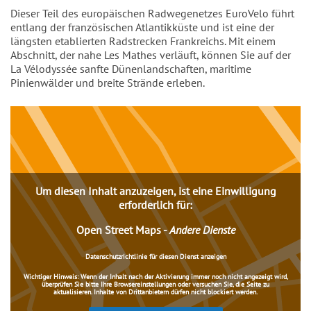
Einleitung
Dieser Teil des europäischen Radwegenetzes EuroVelo führt
entlang der französischen Atlantikküste und ist eine der
längsten etablierten Radstrecken Frankreichs. Mit einem
Abschnitt, der nahe Les Mathes verläuft, können Sie auf der
La Vélodyssée sanfte Dünenlandschaften, maritime
Pinienwälder und breite Strände erleben.
Inhalt
Um diesen Inhalt anzuzeigen, ist eine Einwilligung
erforderlich für:
Open Street Maps
-
Andere Dienste
Datenschutzrichtlinie für diesen Dienst anzeigen
Wichtiger Hinweis:
Wenn der Inhalt nach der Aktivierung immer noch nicht angezeigt wird,
überprüfen Sie bitte Ihre Browsereinstellungen oder versuchen Sie, die Seite zu
aktualisieren. Inhalte von Drittanbietern dürfen nicht blockiert werden.