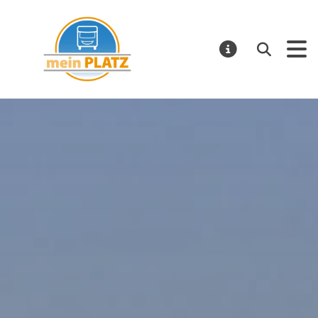
mein PLATZ
Suchen
MELDUNGE