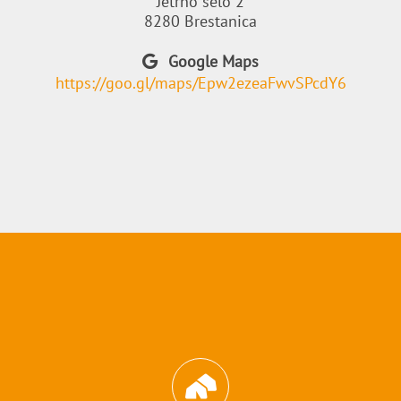
Jetrno selo 2
8280 Brestanica
Google Maps
https://goo.gl/maps/Epw2ezeaFwvSPcdY6
Abschnitt für Icons und Features