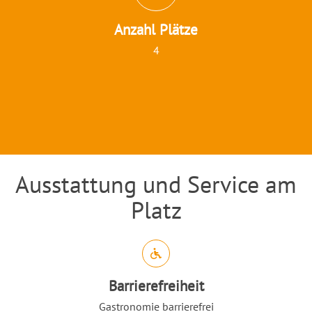
Anzahl Plätze
4
Ausstattung und Service am
Einleitung
Platz
Abschnitt für Icons und Features
Barrierefreiheit
Gastronomie barrierefrei