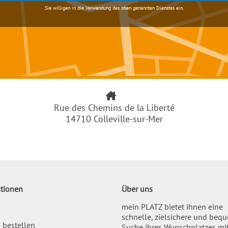
Sie willigen in die Verwendung des oben genannten Dienstes ein.
Rue des Chemins de la Liberté
14710 Colleville-sur-Mer
tionen
Über uns
mein PLATZ bietet ihnen eine
schnelle, zielsichere und beq
 bestellen
Suche ihres Wunschplatzes mi