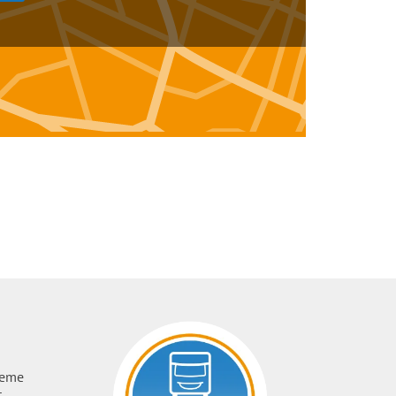
ueme
t