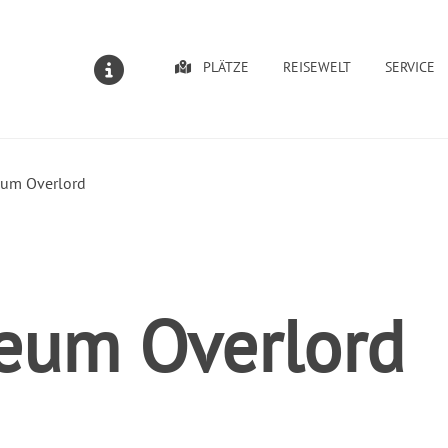
PLÄTZE
REISEWELT
SERVICE
MELDUNGEN
um Overlord
eum Overlord