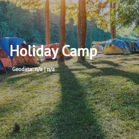
Holiday Camp
Geodata: n/a | n/a