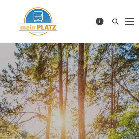
mein PLATZ
Suchen
MELDUNGE