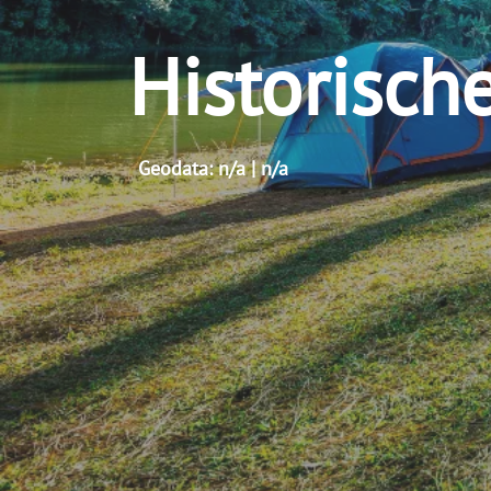
Historisch
Geodata: n/a | n/a