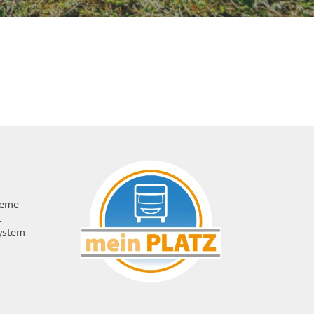
ueme
t
ystem