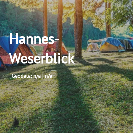
Hannes-
Weserblick
Geodata: n/a | n/a