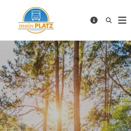
mein PLATZ
Suchen
MELDUNGE