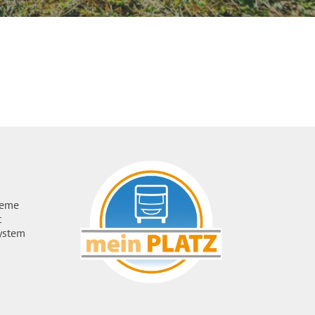
ueme
t
ystem