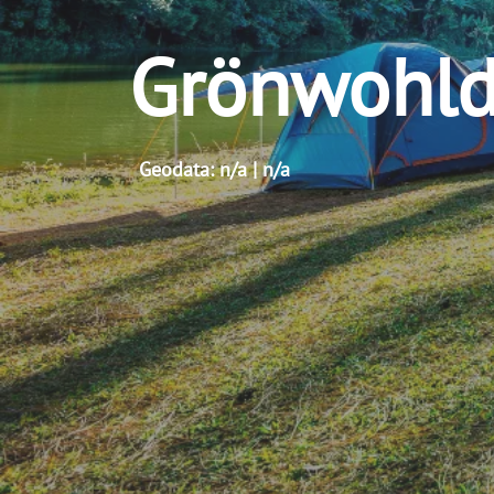
Grönwohld
Geodata: n/a | n/a