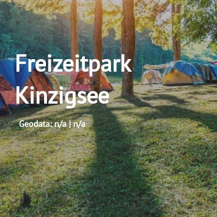
Freizeitpark
Kinzigsee
Geodata: n/a | n/a