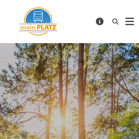
mein PLATZ
Suchen
MELDUNGE