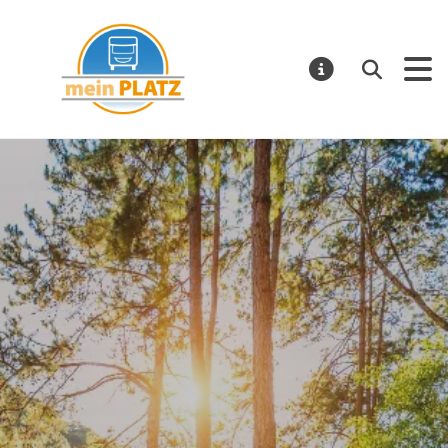
mein PLATZ
Suchen
MELDUNGE