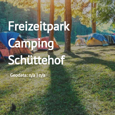
Freizeitpark
Camping
Schüttehof
Geodata: n/a | n/a