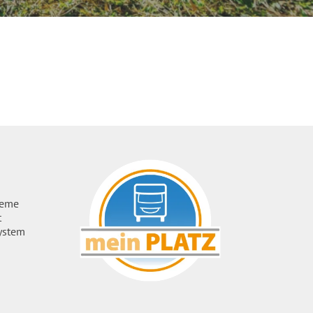
ueme
t
ystem