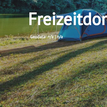
Freizeitdo
Geodata: n/a | n/a