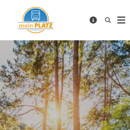
mein PLATZ
Suchen
MELDUNGE