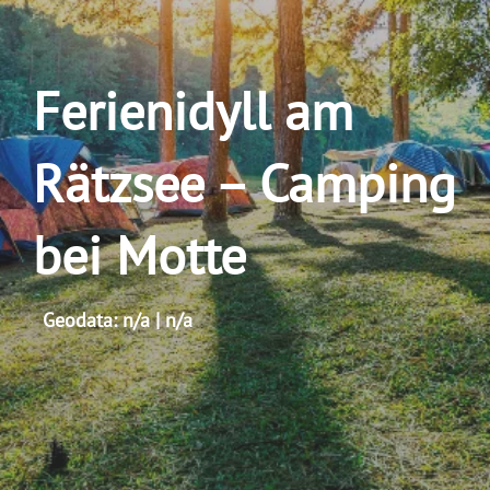
Ferienidyll am
Rätzsee – Camping
bei Motte
Geodata: n/a | n/a