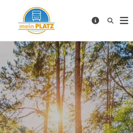
mein PLATZ
Suchen
MELDUNGE