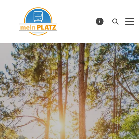
mein PLATZ
Suchen
MELDUNGE