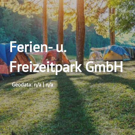
Ferien- u.
Freizeitpark GmbH
Geodata: n/a | n/a