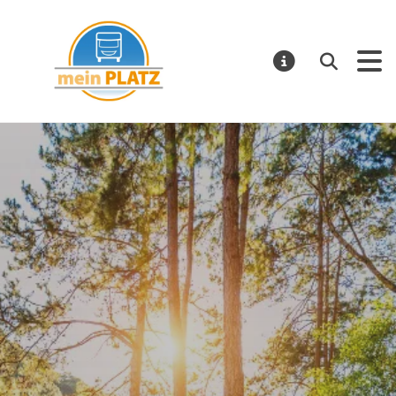
mein PLATZ
Suchen
MELDUNGE