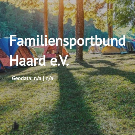
Familiensportbund
Haard e.V.
Geodata: n/a | n/a