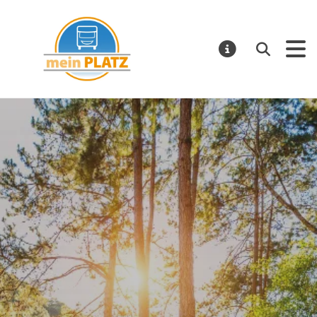
mein PLATZ
Suchen
MELDUNGE