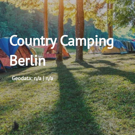
Country Camping
Berlin
Geodata: n/a | n/a