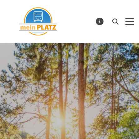
mein PLATZ
Suchen
MELDUNGE