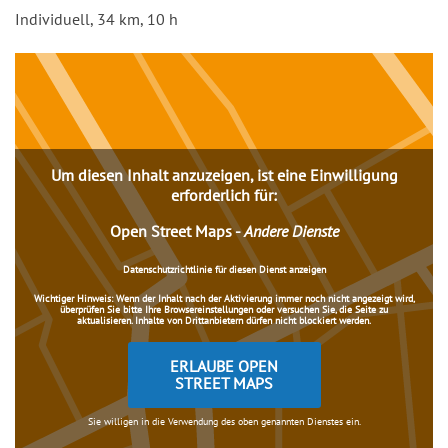
Einleitung
Individuell, 34 km, 10 h
Inhalt
Um diesen Inhalt anzuzeigen, ist eine Einwilligung
erforderlich für:
Open Street Maps
-
Andere Dienste
Datenschutzrichtlinie für diesen Dienst anzeigen
Wichtiger Hinweis:
Wenn der Inhalt nach der Aktivierung immer noch nicht angezeigt wird,
überprüfen Sie bitte Ihre Browsereinstellungen oder versuchen Sie, die Seite zu
aktualisieren. Inhalte von Drittanbietern dürfen nicht blockiert werden.
ERLAUBE OPEN
STREET MAPS
Sie willigen in die Verwendung des oben genannten Dienstes ein.