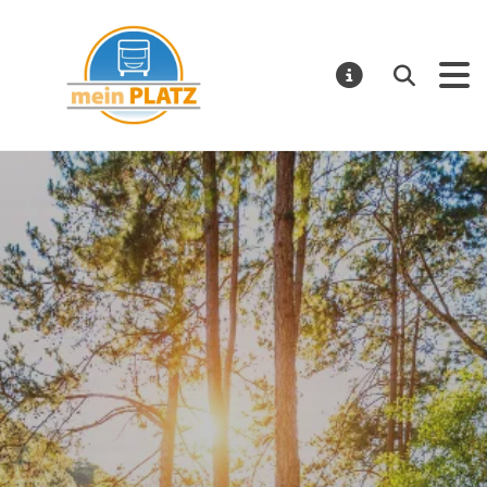
mein PLATZ
Suchen
MELDUNGE