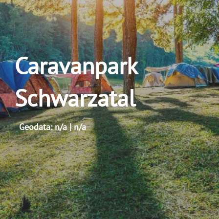
Caravanpark
Schwarzatal
Geodata: n/a | n/a