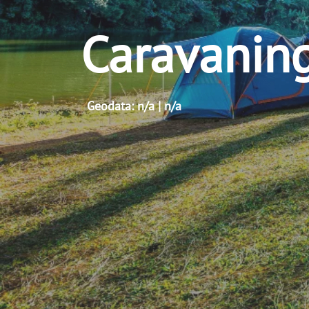
Caravaning
Geodata: n/a | n/a