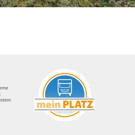
ueme
t
ystem