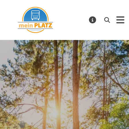
mein PLATZ
Suchen
MELDUNGE