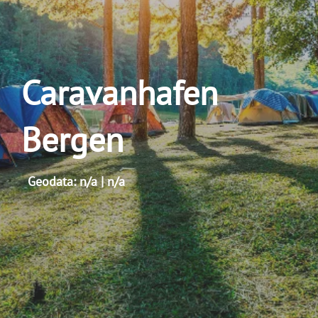
Caravanhafen
Bergen
Geodata: n/a | n/a