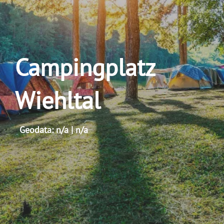
Campingplatz
Wiehltal
Geodata: n/a | n/a