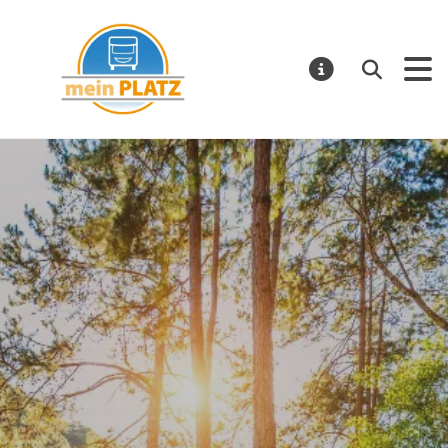
mein PLATZ
Suchen
MELDUNGE