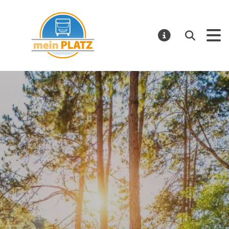
mein PLATZ
Suchen
MELDUNGE