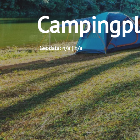
Campingpl
Geodata: n/a | n/a