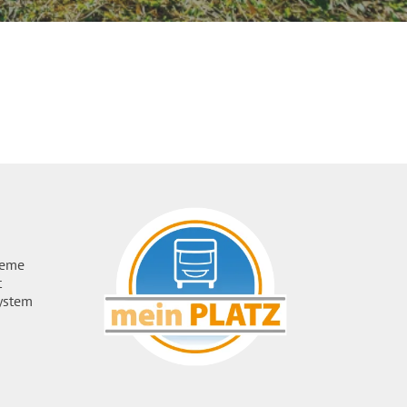
ueme
t
ystem