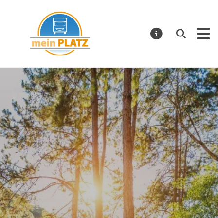
mein PLATZ
Suchen
MELDUNGE