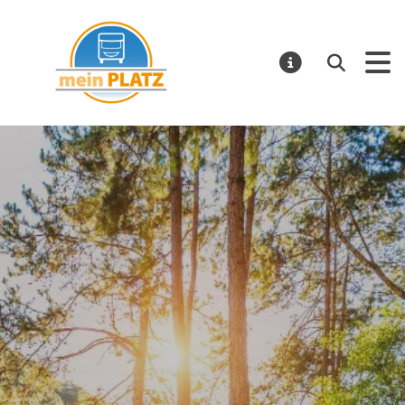
mein PLATZ
Suchen
MELDUNGE