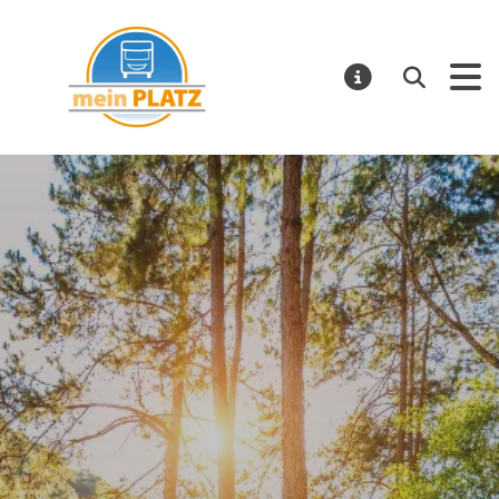
mein PLATZ
Suchen
MELDUNGE