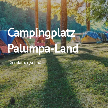
Campingplatz
Palumpa-Land
Geodata: n/a | n/a