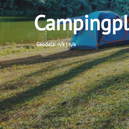
Campingpl
Geodata: n/a | n/a