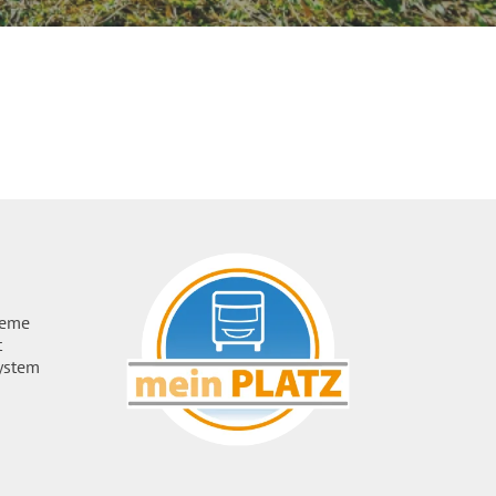
ueme
t
ystem