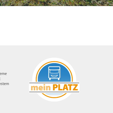
ueme
t
ystem