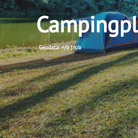
Campingpl
Geodata: n/a | n/a